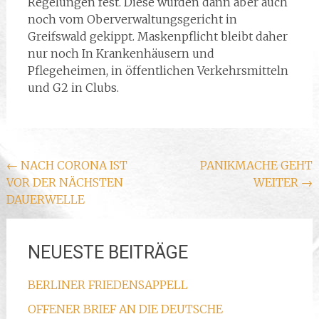
Regelungen fest. Diese wurden dann aber auch
noch vom Oberverwaltungsgericht in
Greifswald gekippt. Maskenpflicht bleibt daher
nur noch In Krankenhäusern und
Pflegeheimen, in öffentlichen Verkehrsmitteln
und G2 in Clubs.
Beitragsnavigation
←
NACH CORONA IST
PANIKMACHE GEHT
VOR DER NÄCHSTEN
WEITER
→
DAUERWELLE
NEUESTE BEITRÄGE
BERLINER FRIEDENSAPPELL
OFFENER BRIEF AN DIE DEUTSCHE