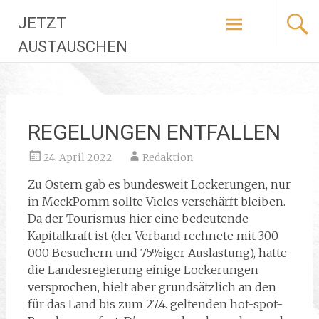
Zum
JETZT
Inhalt
springen
AUSTAUSCHEN
REGELUNGEN ENTFALLEN
24. April 2022
Redaktion
Zu Ostern gab es bundesweit Lockerungen, nur
in MeckPomm sollte Vieles verschärft bleiben.
Da der Tourismus hier eine bedeutende
Kapitalkraft ist (der Verband rechnete mit 300
000 Besuchern und 75%iger Auslastung), hatte
die Landesregierung einige Lockerungen
versprochen, hielt aber grundsätzlich an den
für das Land bis zum 27.4. geltenden hot-spot-