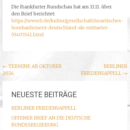
Die Frankfurter Rundschau hat am 11.11. über
den Brief berichtet:
https://www.fr.de/kultur/gesellschaft/israelisches-
bombardement-deutschland-als-mittaeter-
93405541.html
Beitragsnavigation
←
TERMINE AB OKTOBER
BERLINER
2024
FRIEDENSAPPELL
→
NEUESTE BEITRÄGE
BERLINER FRIEDENSAPPELL
OFFENER BRIEF AN DIE DEUTSCHE
BUNDESREGIERUNG