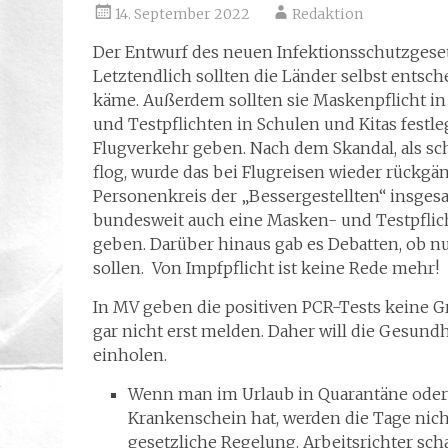
14. September 2022
Redaktion
Der Entwurf des neuen Infektionsschutzgeset
Letztendlich sollten die Länder selbst ents
käme. Außerdem sollten sie Maskenpflicht i
und Testpflichten in Schulen und Kitas festl
Flugverkehr geben. Nach dem Skandal, als sc
flog, wurde das bei Flugreisen wieder rückgä
Personenkreis der „Bessergestellten“ insges
bundesweit auch eine Masken- und Testpflic
geben. Darüber hinaus gab es Debatten, ob
sollen. Von Impfpflicht ist keine Rede mehr!
In MV geben die positiven PCR-Tests keine Gru
gar nicht erst melden. Daher will die Gesun
einholen.
Wenn man im Urlaub in Quarantäne oder
Krankenschein hat, werden die Tage nich
gesetzliche Regelung. Arbeitsrichter sch