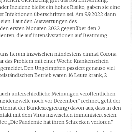
g stehen. Gleichzeitig gibt das RKI Entwarnung.
der Inzidenz bleibt ein hohes Risiko, gaben sie eine
r Infektionen überschritten sei. Am 9.9.2022 dann
g seien. Laut den Auswertungen des
in den ersten Monaten 2022 gegenüber den 2
enten, die auf Intensivstationen auf Beatmung
um uns herum inzwischen mindestens einmal Corona
 war das Problem mit einer Woche Krankenschein
r gemeldet. Den Ungeimpften passiert genauso viel
elständischen Betrieb waren 16 Leute krank, 2
n auch unterschiedliche Meinungen veröffentlichen
Inzidenzwelle noch vor Dezember“ rechnet, geht der
ertenrat der Bundesregierung) davon aus, dass in den
takt mit dem Virus inzwischen immunisiert seien.
et: „Die Pandemie hat ihren Schrecken verloren.“