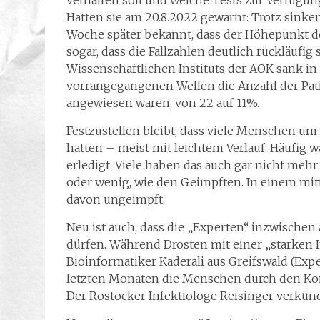
verhalten soll und welche Tests zur Verfügun
Hatten sie am 20.8.2022 gewarnt: Trotz sinken
Woche später bekannt, dass der Höhepunkt de
sogar, dass die Fallzahlen deutlich rückläufi
Wissenschaftlichen Instituts der AOK sank 
vorrangegangenen Wellen die Anzahl der Pati
angewiesen waren, von 22 auf 11%.
Festzustellen bleibt, dass viele Menschen 
hatten – meist mit leichtem Verlauf. Häufig
erledigt. Viele haben das auch gar nicht meh
oder wenig, wie den Geimpften. In einem mitt
davon ungeimpft.
Neu ist auch, dass die „Experten“ inzwische
dürfen. Während Drosten mit einer „starken 
Bioinformatiker Kaderali aus Greifswald (Exp
letzten Monaten die Menschen durch den Kon
Der Rostocker Infektiologe Reisinger verkünd