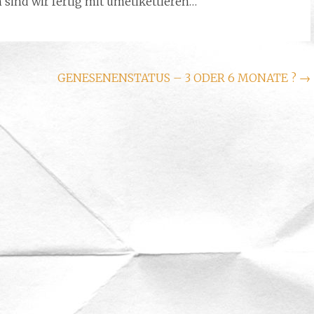
sind wir fertig mit umetikettieren…“
GENESENENSTATUS – 3 ODER 6 MONATE ?
→