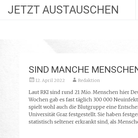
JETZT AUSTAUSCHEN
Zum
Inhalt
springen
SIND MANCHE MENSCHE
12. April 2022
Redaktion
Laut RKI sind rund 21 Mio. Menschen hier Deu
Wochen gab es fast täglich 300 000 Neuinf
spielt wohl auch die Blutgruppe eine Entsch
Universität Graz festgestellt. Sie haben fest
statistisch seltener erkrankt sind, als Mensc