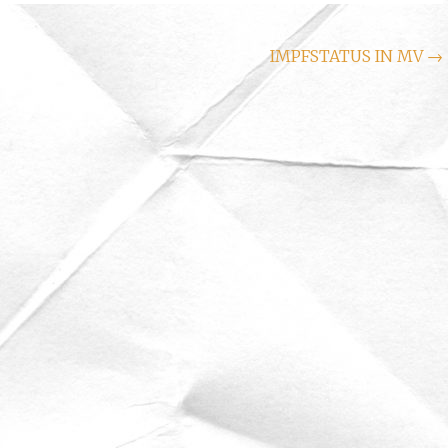
IMPFSTATUS IN MV
→